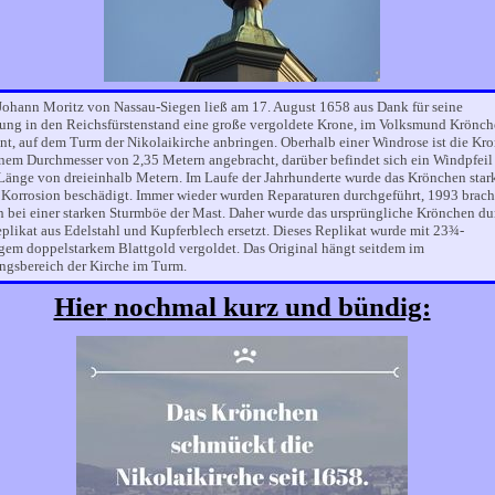
 Johann Moritz von Nassau-Siegen ließ am 17. August 1658 aus Dank für seine
ung in den Reichsfürstenstand eine große vergoldete Krone, im Volksmund Krönc
nt, auf dem Turm der Nikolaikirche anbringen. Oberhalb einer Windrose ist die Kr
inem Durchmesser von 2,35 Metern angebracht, darüber befindet sich ein Windpfeil
 Länge von dreieinhalb Metern. Im Laufe der Jahrhunderte wurde das Krönchen star
 Korrosion beschädigt. Immer wieder wurden Reparaturen durchgeführt, 1993 brach
h bei einer starken Sturmböe der Mast. Daher wurde das ursprüngliche Krönchen du
eplikat aus Edelstahl und Kupferblech ersetzt. Dieses Replikat wurde mit 23¾-
igem doppelstarkem Blattgold vergoldet. Das Original hängt seitdem im
ngsbereich der Kirche im Turm.
Hier
nochmal kurz und bündig: