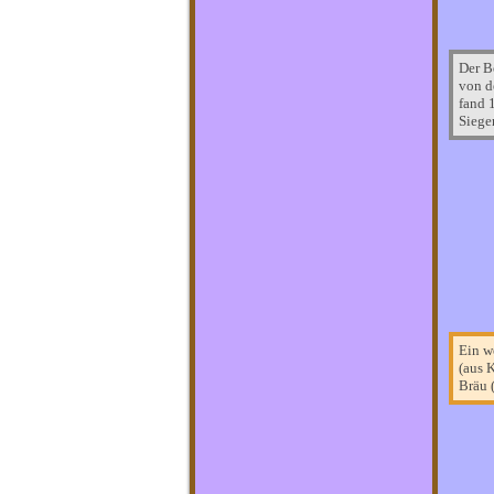
Der B
von d
fand 
Siege
Ein w
(aus 
Bräu 