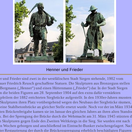
Henner und Frieder
r und Frieder sind zwei in der westfälischen Stadt Siegen stehende, 1902 vom
auer Friedrich Reusch geschaffene Statuen. Die Skulpturen aus Bronzeguss stellen
 Bergmann („Henner“) und einen Hüttenmann („Frieder“) dar. In der Stadt Siegen
n die beiden Figuren am 28. September 1904 auf den extra dafür verstärkten
pfeilern der 1882 errichteten Siegbrücke aufgestellt. In den 1930er-Jahren mussten
 Skulpturen ihren Platz vorübergehend wegen des Neubaus der Siegbrücke räumen, 
 eine Stahlbetonbrücke an gleicher Stelle ersetzt wurde. Noch vor der im März 193
ten Brückenfreigabe kamen sie im Januar des gleichen Jahres an ihren alten Stando
k. Bei der Sprengung der Brücke durch die Wehrmacht am 31. März 1945 stürzten d
n Skulpturen gegen Ende des Zweiten Weltkriegs in die Sieg. Sie wurden erst nach
en Wochen geborgen und anschließend im Eintracht-Bunker zwischengelagert. Nac
gter Restaurierung der durch die Brückensprengung erheblich beschädigten Figuren