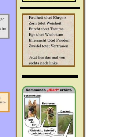
nge
n im
r
sen-