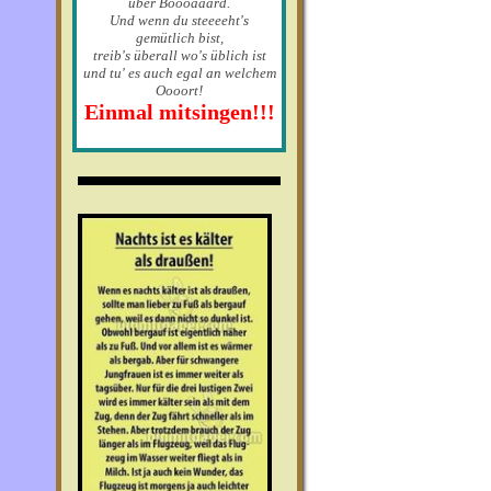
über Boooaaard.
Und wenn du steeeeht's
gemütlich bist,
treib's überall wo's üblich ist
und tu' es auch egal an welchem
Oooort!
Einmal mitsingen!!!