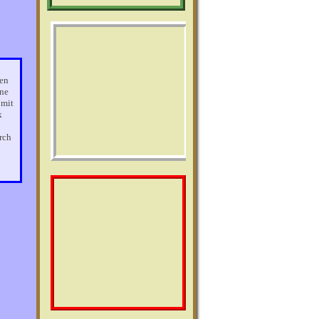
hen
one
 mit
k
rch