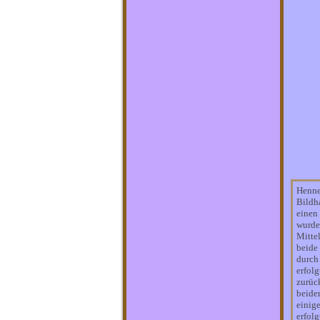
Henne
Bildh
einen
wurde
Mittel
beide
durch
erfolg
zurüc
beide
einig
erfol