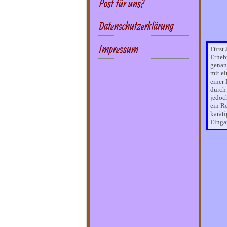
Post für uns?
Datenschutzerklärung
Impressum
Fürst
Erheb
genan
mit e
einer
durch
jedoc
ein R
karät
Einga