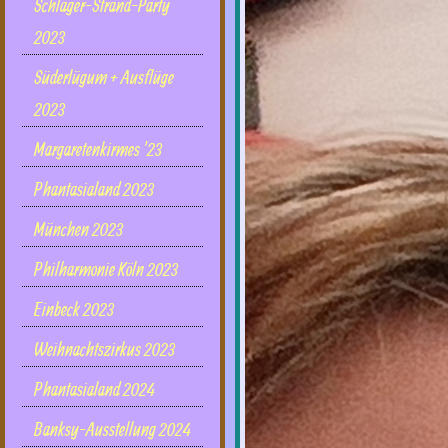
Schlager-Strand-Party
2023
Süderlügum + Ausflüge
2023
Margaretenkirmes '23
Phantasialand 2023
München 2023
Philharmonie Köln 2023
Einbeck 2023
Weihnachtszirkus 2023
Phantasialand 2024
Banksy-Ausstellung 2024