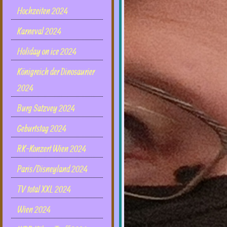
Hochzeiten 2024
Karneval 2024
Holiday on ice 2024
Königreich der Dinosaurier
2024
Burg Satzvey 2024
Geburtstag 2024
RK-Konzert Wien 2024
Paris/Disneyland 2024
TV total XXL 2024
Wien 2024