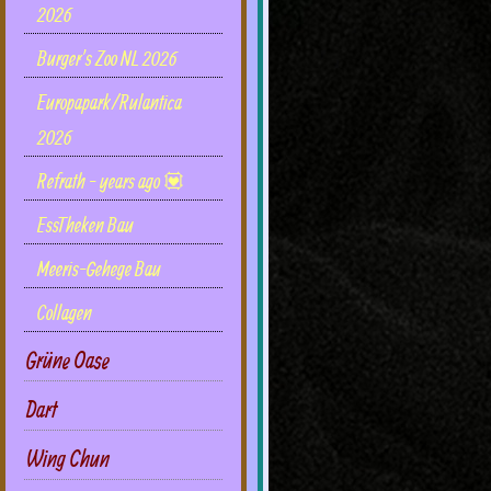
2026
Burger's Zoo NL 2026
Europapark/Rulantica
2026
Refrath - years ago 💟
EssTheken Bau
Meeris-Gehege Bau
Collagen
Grüne Oase
Dart
Wing Chun