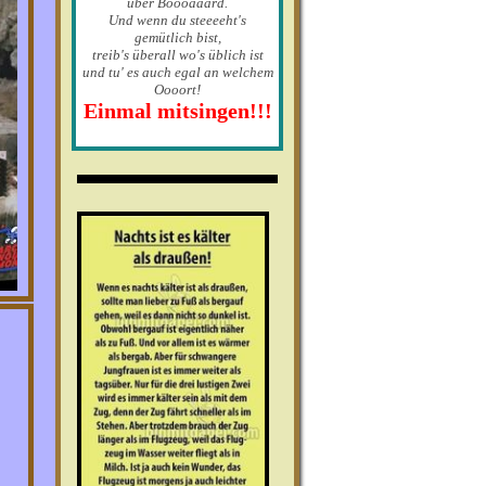
über Boooaaard.
Und wenn du steeeeht's
gemütlich bist,
treib's überall wo's üblich ist
und tu' es auch egal an welchem
Oooort!
Einmal mitsingen!!!