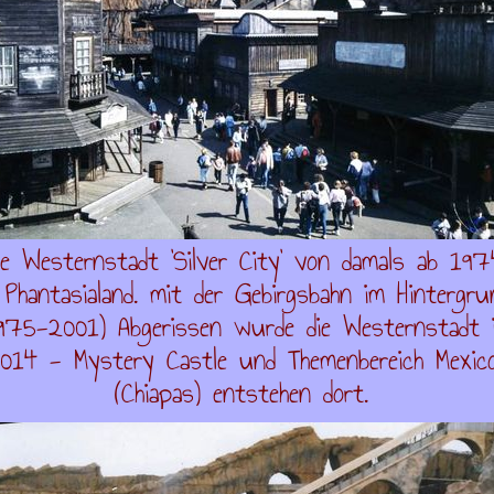
ie Westernstadt 'Silver City' von damals ab 197
 Phantasialand. mit der Gebirgsbahn im Hintergru
975-2001) Abgerissen wurde die Westernstadt 
014 - Mystery Castle und Themenbereich Mexic
(Chiapas) entstehen dort.