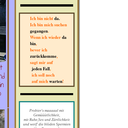
Ich bin nicht
da.
Ich bin mich suchen
gegangen
.
Wenn ich wieder
da
bin
,
bevor ich
zurückkomme
,
sagt mir auf
4
jeden Fall
,
nd
ich soll noch
auf mich
warten
!
in
o
Probier's maaaaal mit
Gemüüütlichkeit,
mit Ruhe,Sex und Zärtlichkeit
und werf' die blöden Spermien