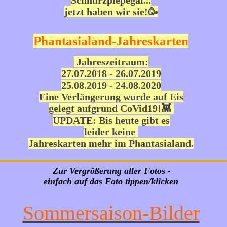
Schnurzpiepegal...
jetzt haben wir sie!🥳
Phantasialand-Jahreskarten
Jahreszeitraum:
27.07.2018 - 26.07.2019
25.08.2019 - 24.08.2020
Eine Verlängerung wurde auf Eis
gelegt aufgrund CoVid19!👾
UPDATE: Bis heute gibt es
leider keine
Jahreskarten mehr im Phantasialand.
Zur Vergrößerung aller Fotos -
einfach auf das Foto tippen/klicken
Sommersaison-Bilder