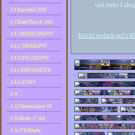
viel mehr Fahrge
S.5 Bauernhof 2009
S.7 Biohof Bursch 2009
S.8.1 KRABBELGRUPPE
Klickt einfach auf's Bi
S.8.2 TURNGRUPPE
S.8.3 SPIELEGRUPPE
S.8.4 KINDERGARTEN
S.8.5 SCHULE
S.11 ...
S.12 Phantasialand '09
S.13 Weihn./2. Geb.
S.14 STRAXbahn