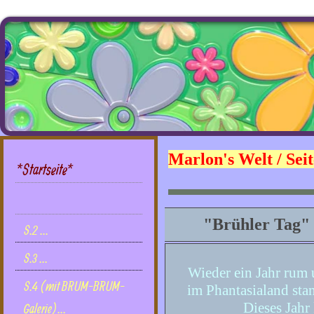
Marlon's Welt / Sei
*Startseite*
MARLON's Welt
"Brühler Tag" 
S.2 ...
S.3 ...
Wieder ein Jahr rum 
S.4 (mit BRUM-BRUM-
im Phantasialand sta
Dieses Jahr
Galerie)...