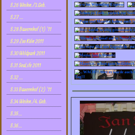
S.26 Weihn./3.Geb.
S.27 ...
S.28 Bauernhof (1) '11
S.29 Zoo Köln 2011
S.30 Wildpark 2011
S.31 SeaLife 2011
S.32 ...
S.33 Bauernhof (2) '11
S.34 Weihn./4. Geb.
S.35...
S.36...