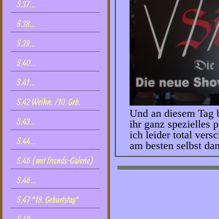
S.37...
S.38...
S.39...
S.40...
S.41...
S.42 Weihn. /10. Geb.
Und an diesem Tag 
S.43...
ihr ganz spezielles 
ich leider total vers
S.44...
am besten selbst dan
S.45 (mit friends-Galerie)
S.46...
S.47 *18. Geburtstag*