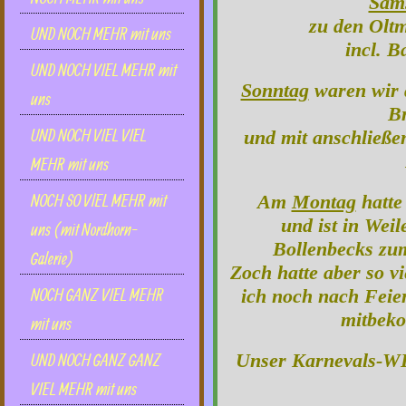
Sam
zu den Olt
UND NOCH MEHR mit uns
incl. B
UND NOCH VIEL MEHR mit
Sonntag
waren wir 
uns
B
UND NOCH VIEL VIEL
und mit anschließ
MEHR mit uns
NOCH SO VlEL MEHR mit
Am
Montag
hatte
und ist in We
uns (mit Nordhorn-
Bollenbecks
zu
Galerie)
Zoch hatte aber so v
NOCH GANZ VIEL MEHR
ich noch nach Feie
mitbek
mit uns
Unser Karnevals-WE 
UND NOCH GANZ GANZ
VIEL MEHR mit uns