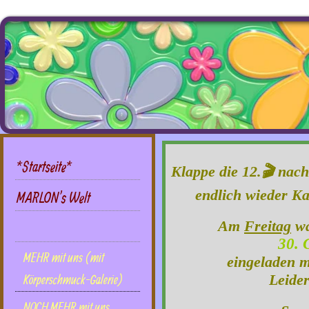
*Startseite*
Klappe die 12.🎬 nac
endlich wieder Ka
MARLON's Welt
Am
Freitag
wa
DIES UND DAS mit uns
30. 
MEHR mit uns (mit
eingeladen m
Leider
Körperschmuck-Galerie)
NOCH MEHR mit uns