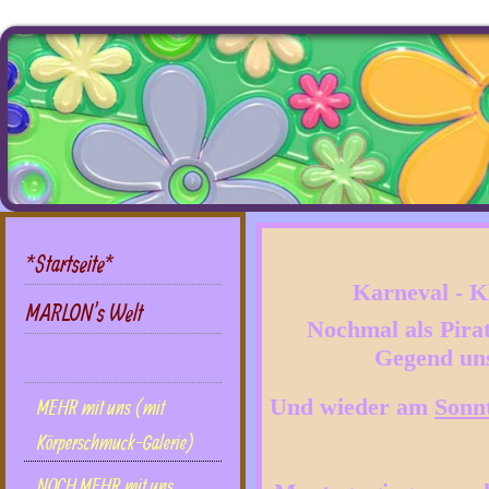
*Startseite*
Karneval - Kl
MARLON's Welt
Nochmal als Pirat
Gegend uns
DIES UND DAS mit uns
Und wieder am
Sonn
MEHR mit uns (mit
Körperschmuck-Galerie)
NOCH MEHR mit uns