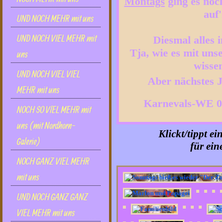
Montags
ging es noc
auf
UND NOCH MEHR mit uns
UND NOCH VIEL MEHR mit
Diesmal alles i
Tja, wie es mit unse
uns
wissen
UND NOCH VIEL VIEL
Aber nächstes J
MEHR mit uns
Karnevals-WE 01
NOCH SO VlEL MEHR mit
uns (mit Nordhorn-
Klickt/tippt ei
Galerie)
für ein
NOCH GANZ VIEL MEHR
mit uns
UND NOCH GANZ GANZ
VIEL MEHR mit uns