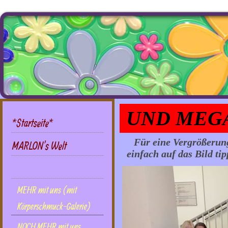
UND MEGA
*Startseite*
Für eine Vergrößerung
MARLON's Welt
einfach auf das Bild ti
DIES UND DAS mit uns
MEHR mit uns (mit
Körperschmuck-Galerie)
NOCH MEHR mit uns