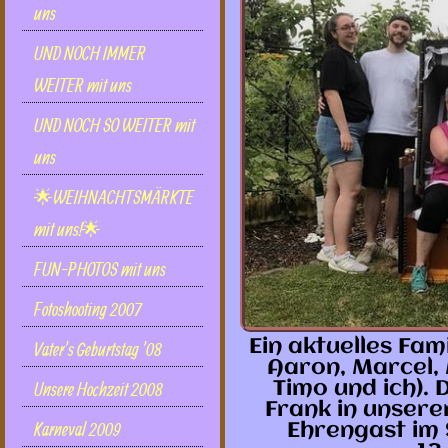
uns
UND NOCH IMMER
WEITER mit uns
UND NOCH SO WEITER mit
uns
🌟WEIHNACHTSMÄRKTE
mit uns!🌟
FUN-PHOTOS mit uns
Fotoshooting 2007
Ein aktuelles Famil
Vater's Geburtstag '08
Aaron, Marcel,
Unsere Hochzeit 2008
Timo und ich).
Frank in unsere
Karneval 2009
Ehrengast im 