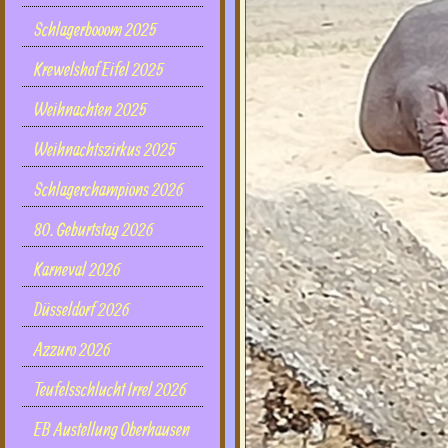
Schlagerbooom 2025
Krewelshof Eifel 2025
Weihnachten 2025
Weihnachtszirkus 2025
Schlagerchampions 2026
80. Geburtstag 2026
Karneval 2026
Düsseldorf 2026
Azzuro 2026
Teufelsschlucht Irrel 2026
EB Austellung Oberhausen