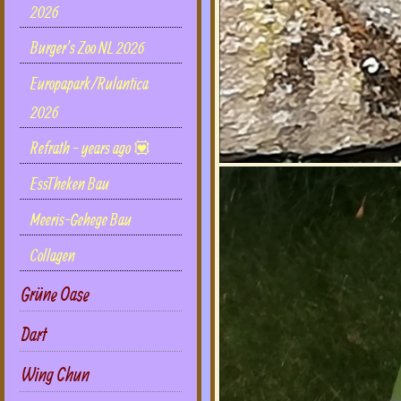
2026
Burger's Zoo NL 2026
Europapark/Rulantica
2026
Refrath - years ago 💟
EssTheken Bau
Meeris-Gehege Bau
Collagen
Grüne Oase
Dart
Wing Chun