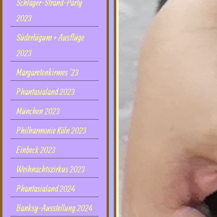
Schlager-Strand-Party
2023
Süderlügum + Ausflüge
2023
Margaretenkirmes '23
Phantasialand 2023
München 2023
Philharmonie Köln 2023
Einbeck 2023
Weihnachtszirkus 2023
Phantasialand 2024
Banksy-Ausstellung 2024