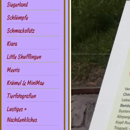
Siegerland
Schlümpfe
Schmackofatz
Kiara
Little Shufflingen
Meeris
Krümel & MiniMae
Tierfotografien
Lustiges +
Nachdenkliches