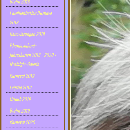
Berlin 2018
Familientreffen Burhave
2018
Renovierungen 2018
Phantasialand-
Jahreskarten 2018 - 2020 +
Nostalgie-Galerie
Karneval 2019
Leipzig 2019
Urlaub 2019
Berlin 2019
Karneval 2020