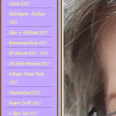
Leipzig 2020
Süderlügum + Ausflüge
2020
Adler- u. Wolfspark 2021
Renovierung Küche 2021
RK-Konzerte 2021 - 2023
Atta Höhle Attendorn 2022
Schlager-Strand-Party
2022
Phantasialand 2022
Burgers Zoo NL 2022
3-Tages-Tour 2022