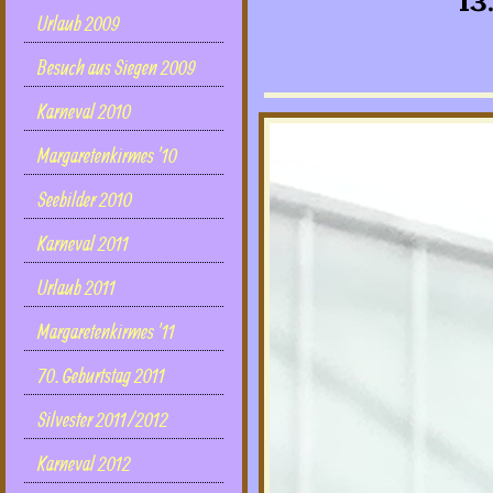
13
Urlaub 2009
Besuch aus Siegen 2009
Karneval 2010
Margaretenkirmes '10
Seebilder 2010
Karneval 2011
Urlaub 2011
Margaretenkirmes '11
70. Geburtstag 2011
Silvester 2011/2012
Karneval 2012