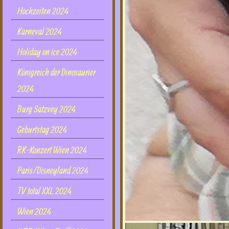
Hochzeiten 2024
Karneval 2024
Holiday on ice 2024
Königreich der Dinosaurier
2024
Burg Satzvey 2024
Geburtstag 2024
RK-Konzert Wien 2024
Paris/Disneyland 2024
TV total XXL 2024
Wien 2024