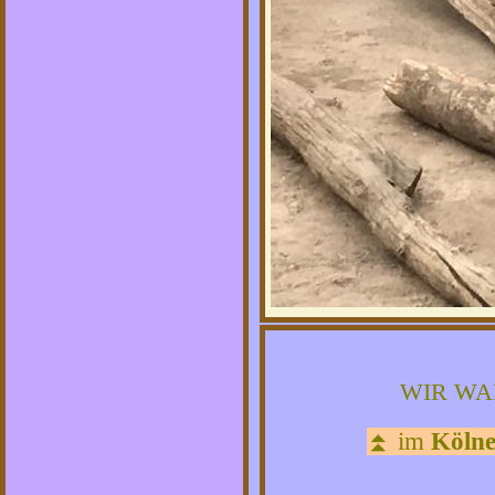
WIR W
⏫
im
Kölne