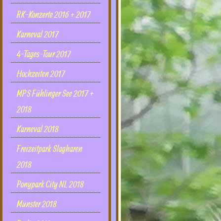
RK-Konzerte 2016 + 2017
Karneval 2017
4-Tages-Tour 2017
Hochzeiten 2017
MPS Fühlinger See 2017 +
2018
Karneval 2018
Freizeitpark Slagharen
2018
Ponypark City NL 2018
Münster 2018