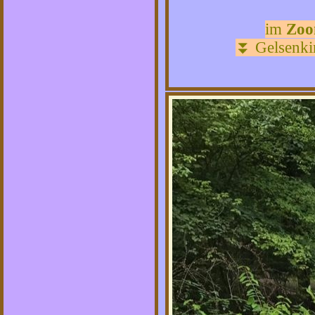
im
Zoo
⏬
Gelsenki