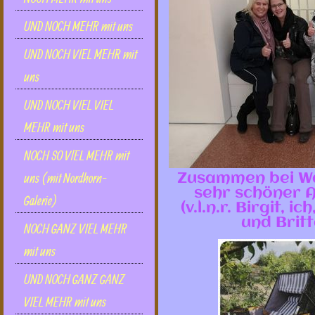
UND NOCH MEHR mit uns
UND NOCH VIEL MEHR mit
uns
UND NOCH VIEL VIEL
MEHR mit uns
NOCH SO VlEL MEHR mit
uns (mit Nordhorn-
Zusammen bei Wal
sehr schöner A
Galerie)
(v.l.n.r. Birgit, 
und Britt
NOCH GANZ VIEL MEHR
mit uns
UND NOCH GANZ GANZ
VIEL MEHR mit uns