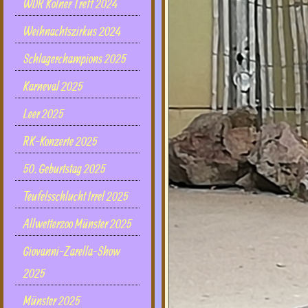
WDR Kölner Treff 2024
Weihnachtszirkus 2024
Schlagerchampions 2025
Karneval 2025
Leer 2025
RK-Konzerte 2025
50. Geburtstag 2025
Teufelsschlucht Irrel 2025
Allwetterzoo Münster 2025
Giovanni-Zarella-Show
2025
Münster 2025