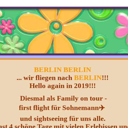
BERLIN BERLIN
... wir fliegen nach
BERLIN
!!!
Hello again in
2019
!!!
Diesmal als Family on tour -
first
flight für Sohnemann✈️
und sightseeing
für uns alle.
ast 4 schöne
Tage
mit vielen Erlebissen
un