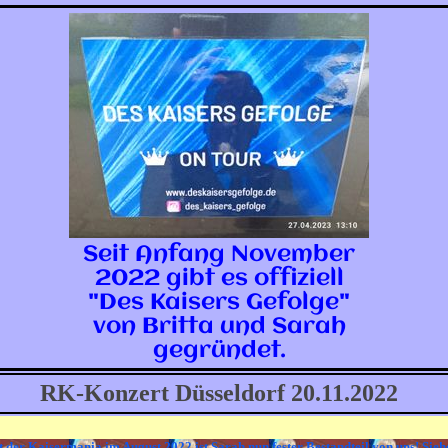
Seit Anfang November
2022 gibt es offiziell
"Des Kaisers Gefolge"
von Britta und Sarah
gegründet.
RK-Konzert Düsseldorf 20.11.2022