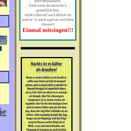
über Boooaaard.
Und wenn du steeeeht's
gemütlich bist,
treib's überall wo's üblich ist
und tu' es auch egal an welchem
Oooort!
Einmal mitsingen!!!
ie