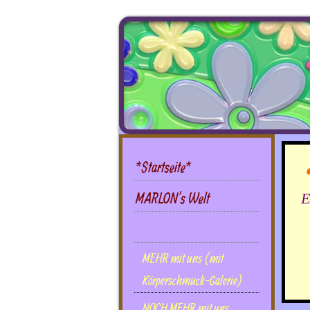
*Startseite*
MARLON's Welt
E
DIES UND DAS mit uns
MEHR mit uns (mit
Körperschmuck-Galerie)
NOCH MEHR mit uns