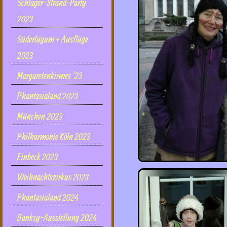
Schlager-Strand-Party
2023
Süderlügum + Ausflüge
2023
Margaretenkirmes '23
Phantasialand 2023
München 2023
Philharmonie Köln 2023
Einbeck 2023
Weihnachtszirkus 2023
Phantasialand 2024
Banksy-Ausstellung 2024