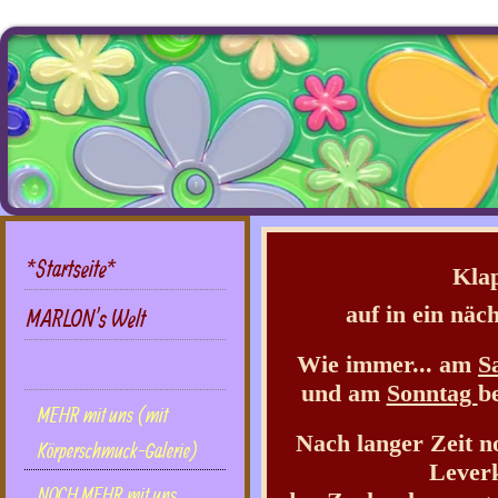
*Startseite*
Klap
auf in ein näc
MARLON's Welt
Wie immer... am
S
DIES UND DAS mit uns
und am
Sonntag
b
MEHR mit uns (mit
Nach langer Zeit 
Körperschmuck-Galerie)
Lever
NOCH MEHR mit uns