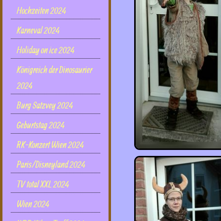
Hochzeiten 2024
Karneval 2024
Holiday on ice 2024
Königreich der Dinosaurier
2024
Burg Satzvey 2024
Geburtstag 2024
RK-Konzert Wien 2024
Paris/Disneyland 2024
TV total XXL 2024
Wien 2024