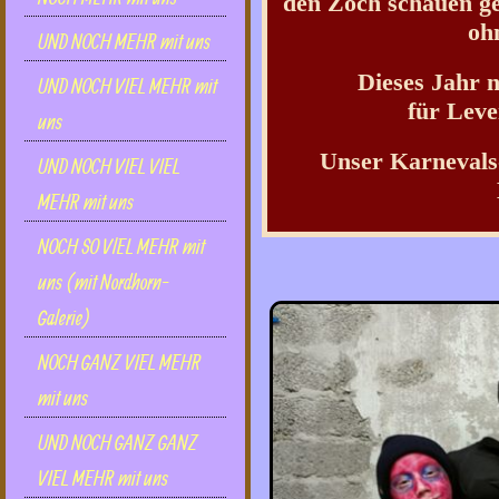
den Zoch schauen g
oh
UND NOCH MEHR mit uns
Dieses Jahr 
UND NOCH VIEL MEHR mit
für Lev
uns
Unser Karnevals
UND NOCH VIEL VIEL
MEHR mit uns
NOCH SO VlEL MEHR mit
uns (mit Nordhorn-
Galerie)
NOCH GANZ VIEL MEHR
mit uns
UND NOCH GANZ GANZ
VIEL MEHR mit uns