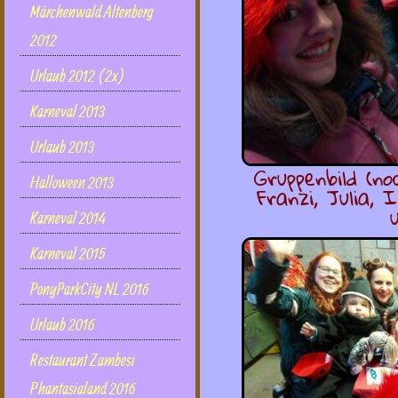
Märchenwald Altenberg
2012
Urlaub 2012 (2x)
Karneval 2013
Urlaub 2013
Gruppenbild (noc
Halloween 2013
Franzi, Julia, 
Karneval 2014
Karneval 2015
PonyParkCity NL 2016
Urlaub 2016
Restaurant Zambesi
Phantasialand 2016