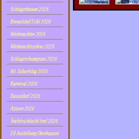
Schlagerbooom 2025
Krewelshof Eifel 2025
Weihnachten 2025
Weihnachtszirkus 2025
Schlagerchampions 2026
80. Geburtstag 2026
Karneval 2026
Düsseldorf 2026
Azzuro 2026
Teufelsschlucht Irrel 2026
EB Austellung Oberhausen