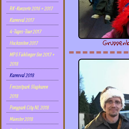
RK-Konzerte 2016 + 2017
Karneval 2017
4-Tages-Tour 2017
Gruppenb
Hochzeiten 2017
MPS Fühlinger See 2017 +
2018
Karneval 2018
Freizeitpark Slagharen
2018
Ponypark City NL 2018
Münster 2018