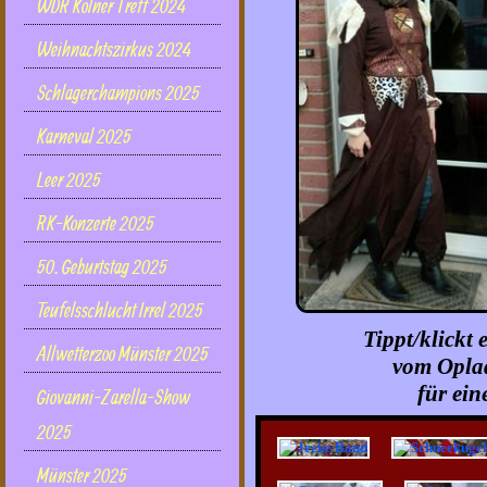
WDR Kölner Treff 2024
Weihnachtszirkus 2024
Schlagerchampions 2025
Karneval 2025
Leer 2025
RK-Konzerte 2025
50. Geburtstag 2025
Teufelsschlucht Irrel 2025
Tippt/klickt 
Allwetterzoo Münster 2025
vom Oplad
für ein
Giovanni-Zarella-Show
2025
Münster 2025