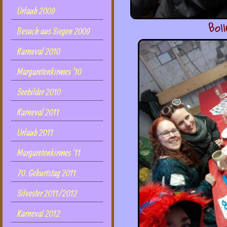
Urlaub 2009
Bol
Besuch aus Siegen 2009
Karneval 2010
Margaretenkirmes '10
Seebilder 2010
Karneval 2011
Urlaub 2011
Margaretenkirmes '11
70. Geburtstag 2011
Silvester 2011/2012
Karneval 2012