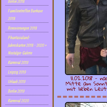
Berlin 2018
Familientreffen Burhave
2018
Renovierungen 2018
Phantasialand-
Jahreskarten 2018 - 2020 +
Nostalgie-Galerie
Karneval 2019
Leipzig 2019
11.02.2018 - n
Mitte am Sonnt
Urlaub 2019
mit lieben Leu
Berlin 2019
Karneval 2020