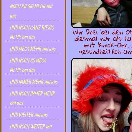
NOCH RIESIG MEHR mit
uns
UND NOCH GANZ RIESIG
Wir Drei bei den 
diesmal nur als h
MEHR mit uns
mit Knick-Ohr.
gesundheitlich an
UND MEGA MEHR mit uns
UND NOCH SO MEGA
MEHR mit uns
UND IMMER MEHR mit uns
UND NOCH IMMER MEHR
mit uns
UND WEITER mit uns
UND NOCH WEITER mit