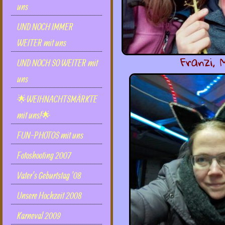
uns
UND NOCH IMMER
WEITER mit uns
Franzi, 
UND NOCH SO WEITER mit
uns
🌟WEIHNACHTSMÄRKTE
mit uns!🌟
FUN-PHOTOS mit uns
Fotoshooting 2007
Vater's Geburtstag '08
Unsere Hochzeit 2008
Karneval 2009