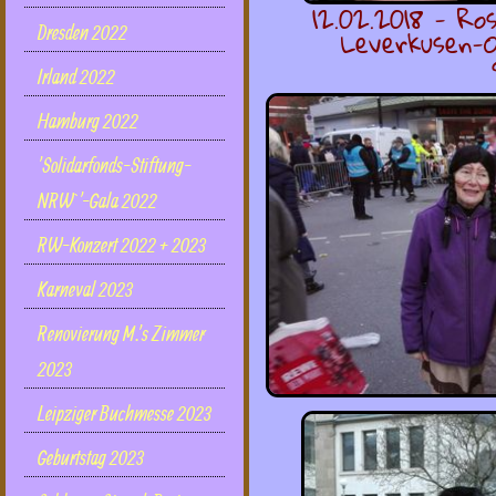
12.02.2018 - R
Leverkusen-O
Dresden 2022
Irland 2022
Hamburg 2022
'Solidarfonds-Stiftung-
NRW`'-Gala 2022
RW-Konzert 2022 + 2023
Karneval 2023
Renovierung M.'s Zimmer
2023
Leipziger Buchmesse 2023
Geburtstag 2023