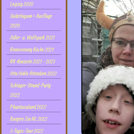
Leipzig 2020
Süderlügum + Ausflüge
2020
Adler- u. Wolfspark 2021
Renovierung Küche 2021
RK-Konzerte 2021 - 2023
Atta Höhle Attendorn 2022
Schlager-Strand-Party
2022
Phantasialand 2022
Burgers Zoo NL 2022
3-Tages-Tour 2022