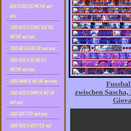
NOCH RIESIG MEHR mit
uns
UND NOCH GANZ RIESIG
MEHR mit uns
UND MEGA MEHR mit uns
UND NOCH SO MEGA
MEHR mit uns
UND IMMER MEHR mit uns
Fussbal
zwischen Sascha,
UND NOCH IMMER MEHR
Giova
mit uns
UND WEITER mit uns
UND NOCH WEITER mit