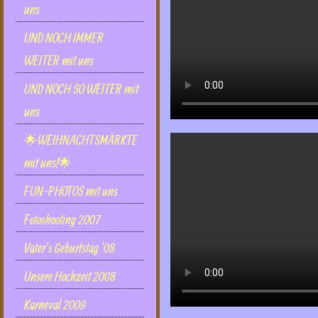
uns
UND NOCH IMMER
WEITER mit uns
UND NOCH SO WEITER mit
uns
🌟WEIHNACHTSMÄRKTE
mit uns!🌟
FUN-PHOTOS mit uns
Fotoshooting 2007
Vater's Geburtstag '08
Unsere Hochzeit 2008
Karneval 2009