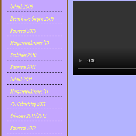
Urlaub 2009
Besuch aus Siegen 2009
Karneval 2010
Margaretenkirmes '10
Seebilder 2010
Karneval 2011
Urlaub 2011
Margaretenkirmes '11
70. Geburtstag 2011
Silvester 2011/2012
Karneval 2012