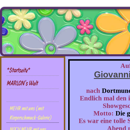
Auf
*Startseite*
Giovanni
MARLON's Welt
nach
Dortmun
DIES UND DAS mit uns
Endlich mal den 
Showgesch
MEHR mit uns (mit
Motto:
Die 
Körperschmuck-Galerie)
Es war eine tolle
Abend m
NOCH MEHR mit uns